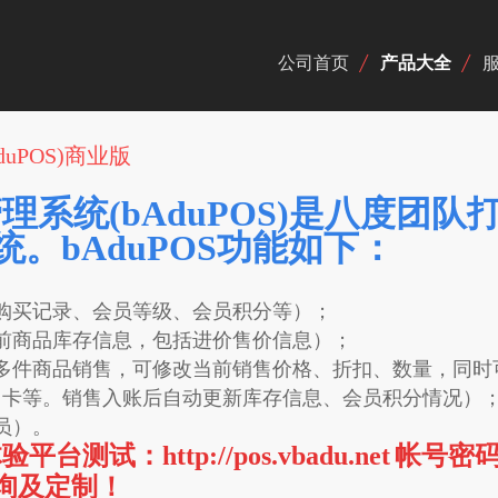
公司首页
产品大全
uPOS)商业版
系统(bAduPOS)是八度团
统。bAduPOS功能如下：
购买记录、会员等级、会员积分等）；
前商品库存信息，包括进价售价信息）；
多件商品销售，可修改当前销售价格、折扣、数量，同时
用卡等。销售入账后自动更新库存信息、会员积分情况）
员）。
体验平台测试：
http://pos.vbadu.net
帐号密
 咨询及定制！